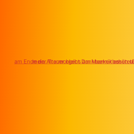
Zum Inhalt springen
am Ende der Trauer bleibt Dankbarkeit
mein Alter
morgens am Meer
nix essen u
behütet