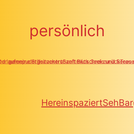
persönlich
nd laufen
Der gemeine Stillsitz
pudergezuckert
entrunzelt Blick Seele und See
Sanftmut
schrei zurück
Traue
es
Hereinspaziert
SehBar