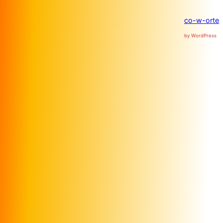
co-w-orte
by WordPress