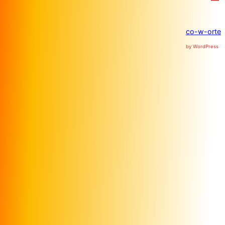
co-w-orte
by WordPress