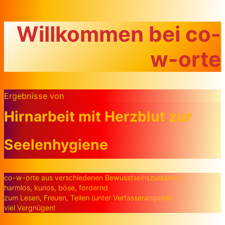
Zum Inhalt springen
Willkommen bei co-
w-orte
Ergebnisse von
Hirnarbeit mit Herzblut zur
Seelenhygiene
co-w-orte aus verschiedenen Bewusstseinszuständen
harmlos, kurios, böse, fordernd
zum Lesen, Freuen, Teilen (unter Verfasserangabe)
viel Vergnügen!