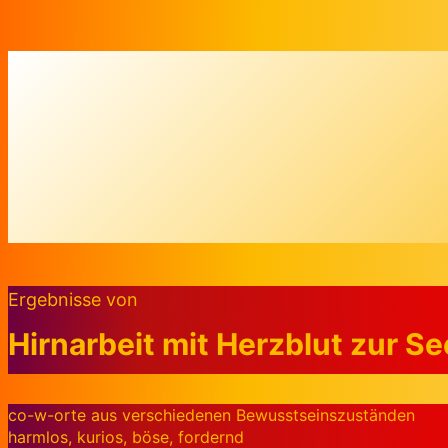
Zum Inhalt springen
Ergebnisse von
Hirnarbeit mit Herzblut zur S
co-w-orte aus verschiedenen Bewusstseinszuständen
harmlos, kurios, böse, fordernd