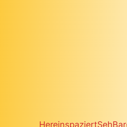
Hereinspaziert
SehBar