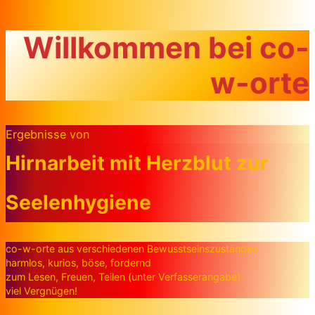
Zum Inhalt springen
Willkommen bei co-
w-orte
Ergebnisse von
Hirnarbeit mit Herzblut zur
Seelenhygiene
co-w-orte aus verschiedenen Bewusstseinszuständen
harmlos, kurios, böse, fordernd
zum Lesen, Freuen, Teilen (unter Verfasserangabe)
viel Vergnügen!