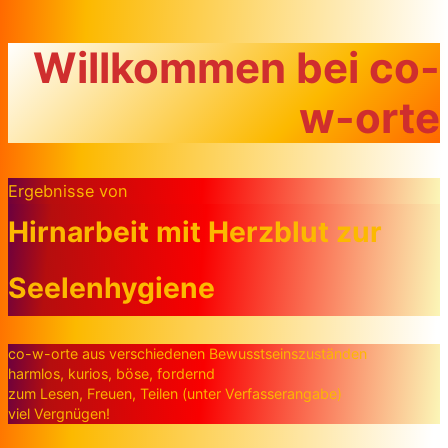
Zum Inhalt springen
Willkommen bei co-
w-orte
Ergebnisse von
Hirnarbeit mit Herzblut zur
Seelenhygiene
co-w-orte aus verschiedenen Bewusstseinszuständen
harmlos, kurios, böse, fordernd
zum Lesen, Freuen, Teilen (unter Verfasserangabe)
viel Vergnügen!