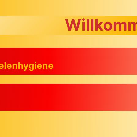
Willkomm
eelenhygiene