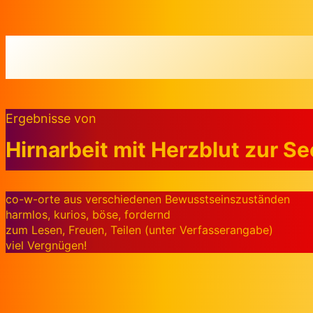
Zum Inhalt springen
Ergebnisse von
Hirnarbeit mit Herzblut zur S
co-w-orte aus verschiedenen Bewusstseinszuständen
harmlos, kurios, böse, fordernd
zum Lesen, Freuen, Teilen (unter Verfasserangabe)
viel Vergnügen!