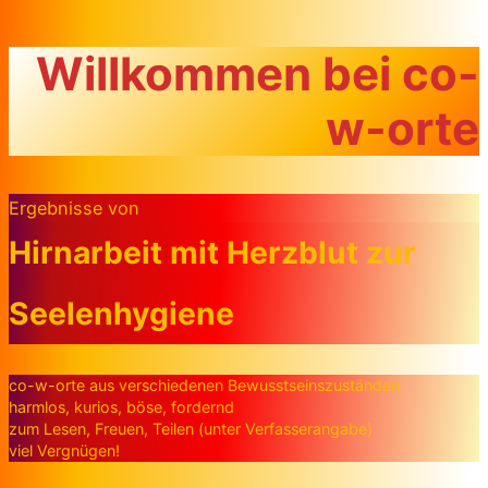
Zum Inhalt springen
Willkommen bei co-
w-orte
Ergebnisse von
Hirnarbeit mit Herzblut zur
Seelenhygiene
co-w-orte aus verschiedenen Bewusstseinszuständen
harmlos, kurios, böse, fordernd
zum Lesen, Freuen, Teilen (unter Verfasserangabe)
viel Vergnügen!