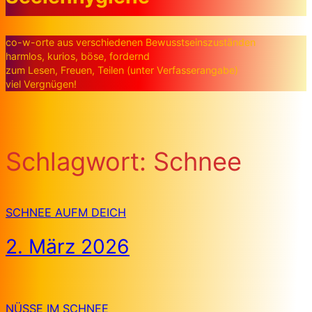
co-w-orte aus verschiedenen Bewusstseinszuständen
harmlos, kurios, böse, fordernd
zum Lesen, Freuen, Teilen (unter Verfasserangabe)
viel Vergnügen!
Schlagwort:
Schnee
SCHNEE AUFM DEICH
2. März 2026
NÜSSE IM SCHNEE