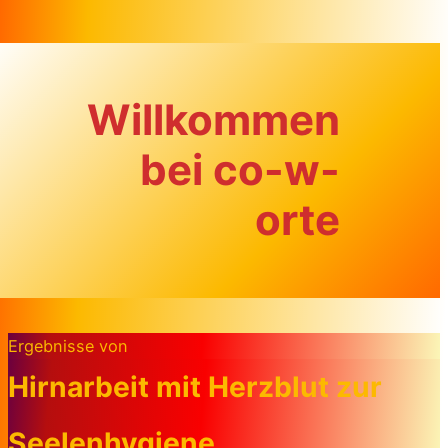
Zum Inhalt springen
Willkommen
bei co-w-
orte
Ergebnisse von
Hirnarbeit mit Herzblut zur
Seelenhygiene