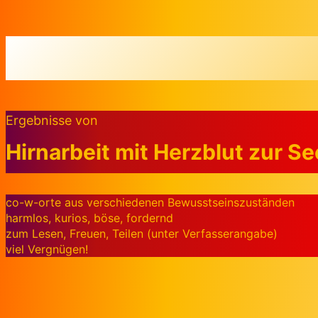
Zum Inhalt springen
Ergebnisse von
Hirnarbeit mit Herzblut zur S
co-w-orte aus verschiedenen Bewusstseinszuständen
harmlos, kurios, böse, fordernd
zum Lesen, Freuen, Teilen (unter Verfasserangabe)
viel Vergnügen!