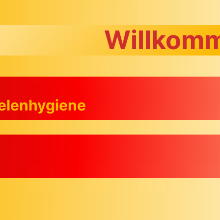
Willkomm
eelenhygiene