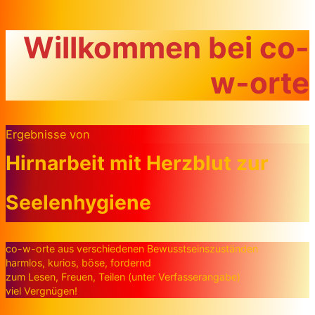
Zum Inhalt springen
Willkommen bei co-
w-orte
Ergebnisse von
Hirnarbeit mit Herzblut zur
Seelenhygiene
co-w-orte aus verschiedenen Bewusstseinszuständen
harmlos, kurios, böse, fordernd
zum Lesen, Freuen, Teilen (unter Verfasserangabe)
viel Vergnügen!