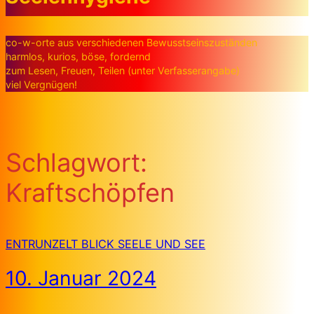
co-w-orte aus verschiedenen Bewusstseinszuständen
harmlos, kurios, böse, fordernd
zum Lesen, Freuen, Teilen (unter Verfasserangabe)
viel Vergnügen!
Schlagwort:
Kraftschöpfen
ENTRUNZELT BLICK SEELE UND SEE
10. Januar 2024