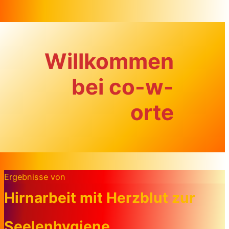
Zum Inhalt springen
Willkommen
bei co-w-
orte
Ergebnisse von
Hirnarbeit mit Herzblut zur
Seelenhygiene