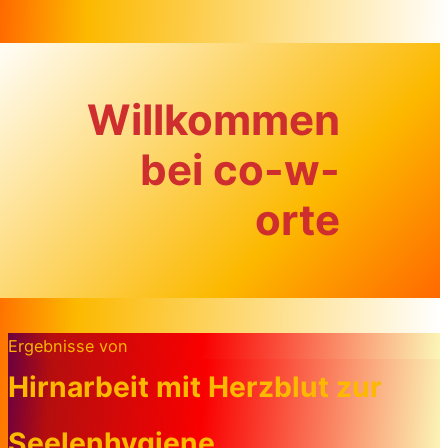
Zum Inhalt springen
Willkommen
bei co-w-
orte
Ergebnisse von
Hirnarbeit mit Herzblut zur
Seelenhygiene