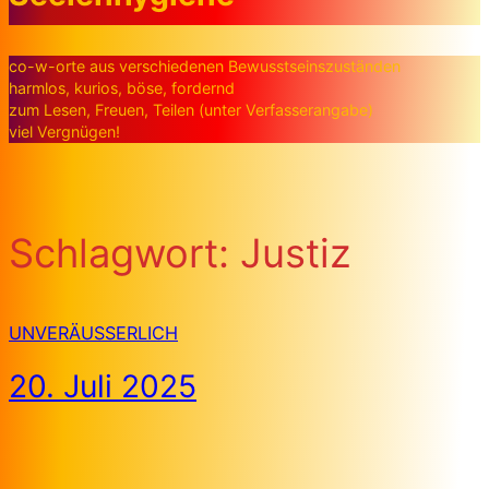
co-w-orte aus verschiedenen Bewusstseinszuständen
harmlos, kurios, böse, fordernd
zum Lesen, Freuen, Teilen (unter Verfasserangabe)
viel Vergnügen!
Schlagwort:
Justiz
UNVERÄUSSERLICH
20. Juli 2025