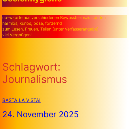
co-w-orte aus verschiedenen Bewusstseinszuständen
harmlos, kurios, böse, fordernd
zum Lesen, Freuen, Teilen (unter Verfasserangabe)
viel Vergnügen!
Schlagwort:
Journalismus
BASTA LA VISTA!
24. November 2025