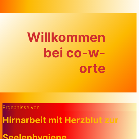
Zum Inhalt springen
Willkommen
bei co-w-
orte
Ergebnisse von
Hirnarbeit mit Herzblut zur
Seelenhygiene