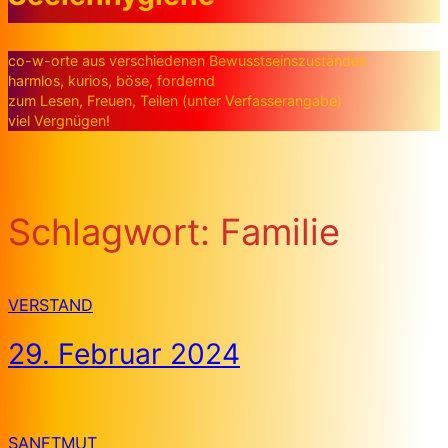
co-w-orte aus verschiedenen Bewusstseinszuständen
harmlos, kurios, böse, fordernd
zum Lesen, Freuen, Teilen (unter Verfasserangabe)
viel Vergnügen!
Schlagwort:
Familie
VERSTAND
29. Februar 2024
SANFTMUT