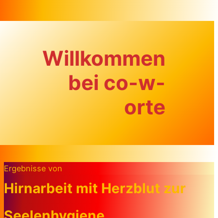
Zum Inhalt springen
Willkommen
bei co-w-
orte
Ergebnisse von
Hirnarbeit mit Herzblut zur
Seelenhygiene