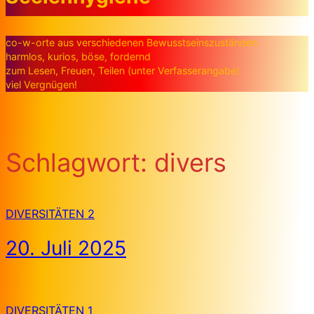
co-w-orte aus verschiedenen Bewusstseinszuständen
harmlos, kurios, böse, fordernd
zum Lesen, Freuen, Teilen (unter Verfasserangabe)
viel Vergnügen!
Schlagwort:
divers
DIVERSITÄTEN 2
20. Juli 2025
DIVERSITÄTEN 1