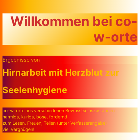
Zum Inhalt springen
Willkommen bei co-
w-orte
Ergebnisse von
Hirnarbeit mit Herzblut zur
Seelenhygiene
co-w-orte aus verschiedenen Bewusstseinszuständen
harmlos, kurios, böse, fordernd
zum Lesen, Freuen, Teilen (unter Verfasserangabe)
viel Vergnügen!