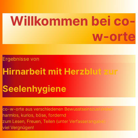
Zum Inhalt springen
Willkommen bei co-
w-orte
Ergebnisse von
Hirnarbeit mit Herzblut zur
Seelenhygiene
co-w-orte aus verschiedenen Bewusstseinszuständen
harmlos, kurios, böse, fordernd
zum Lesen, Freuen, Teilen (unter Verfasserangabe)
viel Vergnügen!