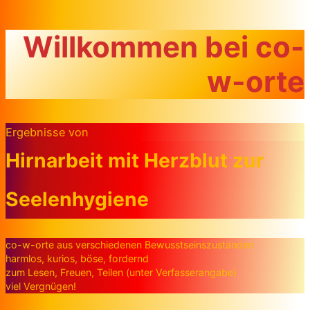
Zum Inhalt springen
Willkommen bei co-
w-orte
Ergebnisse von
Hirnarbeit mit Herzblut zur
Seelenhygiene
co-w-orte aus verschiedenen Bewusstseinszuständen
harmlos, kurios, böse, fordernd
zum Lesen, Freuen, Teilen (unter Verfasserangabe)
viel Vergnügen!