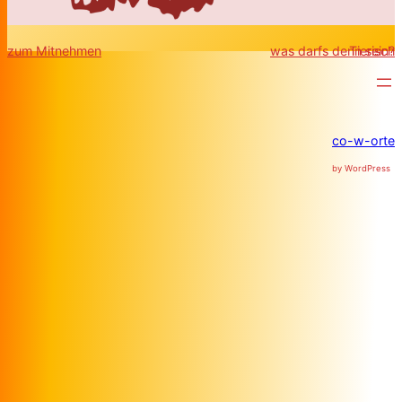
zum Mitnehmen
was darfs denn sein?
Tierisch
co-w-orte
by WordPress