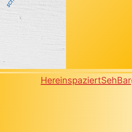
Hereinspaziert
SehBar