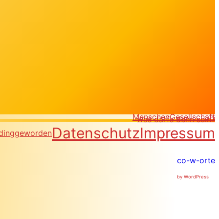
MenschenGesellschaft
was darfs denn sein?
Datenschutz
Impressum
dinggeworden
co-w-orte
by WordPress