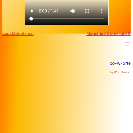
zum Mitnehmen
MenschenGesellschaft
was darfs denn sein?
co-w-orte
by WordPress