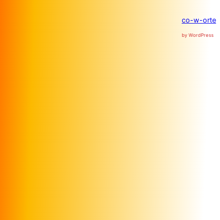
co-w-orte
by WordPress