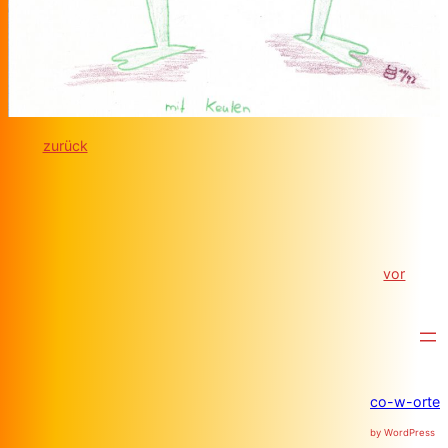
zurück
vor
co-w-orte
by WordPress